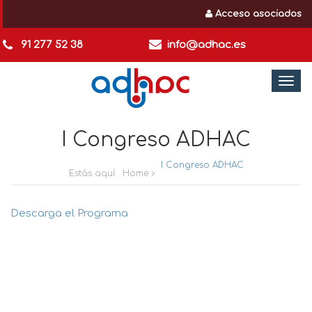
Acceso asociados
91 277 52 38
info@adhac.es
Togg
navi
I Congreso ADHAC
I Congreso ADHAC
Estás aquí:
Home
Descarga el Programa