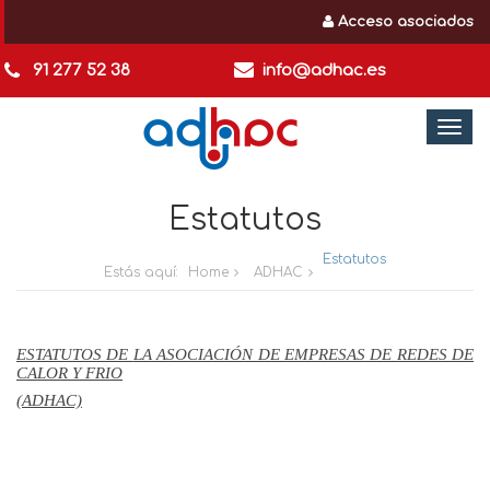
Acceso asociados
91 277 52 38
info@adhac.es
Togg
navi
Estatutos
Estatutos
Estás aquí:
Home
ADHAC
ESTATUTOS DE
LA ASOCIACIÓN DE EMPRESAS
DE REDES DE
CALOR Y FRIO
(ADHAC)