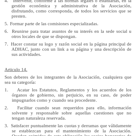
4.
Intervenir, conforme a las normas legales o estatuarias, en la
gestión económica y administrativa de la Asociación,
disfrutando, como corresponda, de todos los servicios que se
presten.
5.
Formar parte de las comisiones especializadas.
6.
Reunirse para tratar asuntos de su interés en la sede social u
otros locales de que se dispongan.
7.
Hacer constar su logo y razón social en la página principal de
ADHAC, junto con un link a su página y una descripción de
sus actividades.
Articulo 14.
Son deberes de los integrantes de la Asociación, cualquiera que
sea su categoría:
1.
Acatar los Estatutos, Reglamentos y los acuerdos de los
órganos de gobierno, sin perjuicio, en su caso, de poder
impugnarlos como y cuando sea procedente.
2.
Facilitar cuando sean requeridos para ello, información
solvente y responsable sobre aquellas cuestiones que no
tengan naturaleza reservada.
3.
Satisfacer puntualmente las cuotas y derramas que válidamente
se establezcan para el mantenimiento de
la Asociación.
Quedan
eximidos de esta obligación los socios honorarios de