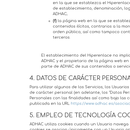
en la que se establezca el Hiperenla
de establecimiento, denominación, log
ADHAC;
(f)
la página web en la que se estable
contenidos ilícitos, contrarios a la 
orden público, así como tampoco cont
terceros.
El establecimiento del Hiperenlace no impli
ADHAC y el propietario de la página web en 
parte de ADHAC de sus contenidos o servici
4. DATOS DE CARÁCTER PERSON
Para utilizar algunos de los Servicios, los Usuar
de carácter personal (en adelante, los "Datos P
Personales con las finalidades así como bajo las c
publicada en la URL
https://www.adhac.es/asocia
5. EMPLEO DE TECNOLOGÍA CO
ADHAC utiliza cookies cuando un Usuario navega po
cookies se asocian únicamente con un Usuario an