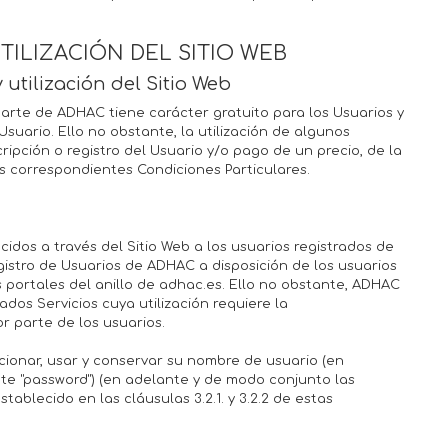
TILIZACIÓN DEL SITIO WEB
y utilización del Sitio Web
 parte de ADHAC tiene carácter gratuito para los Usuarios y
 Usuario. Ello no obstante, la utilización de algunos
ipción o registro del Usuario y/o pago de un precio, de la
 correspondientes Condiciones Particulares.
idos a través del Sitio Web a los usuarios registrados de
stro de Usuarios de ADHAC a disposición de los usuarios
 portales del anillo de adhac.es. Ello no obstante, ADHAC
dos Servicios cuya utilización requiere la
r parte de los usuarios.
ionar, usar y conservar su nombre de usuario (en
nte "password") (en adelante y de modo conjunto las
ablecido en las cláusulas 3.2.1. y 3.2.2 de estas