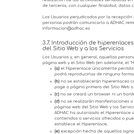
realización de las actividades señaladas en lo
de terceros, con cualquier finalidad, datos c
Los Usuarios perjudicados por la recepción 
personas podrán comunicarlo a ADHAC remi
informacion@adhac.es
3.7. Introducción de hiperenlace
del Sitio Web y a los Servicios
Los Usuarios y, en general, aquellas perso
página web y el Sitio Web (en adelante, el "
(a)
el Hiperenlace únicamente permitirá
podrá reproducirlas de ninguna forma
(b)
no se establecerán hiperenlaces co
page o página primera del Sitio Web o 
(c)
no se creará un browser ni un borde
(d)
no se realizarán manifestaciones o 
páginas web del Sitio Web y los Servic
ADHAC ha autorizado el Hiperenlace o
contenidos o servicios ofrecidos o pue
establece el Hiperenlace;
(e)
excepción hecha de aquellos signo