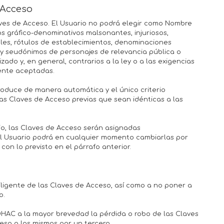
e Acceso
laves de Acceso. El Usuario no podrá elegir como Nombre
s gráfico-denominativos malsonantes, injuriosos,
les, rótulos de establecimientos, denominaciones
s y seudónimos de personajes de relevancia pública o
zado y, en general, contrarios a la ley o a las exigencias
ente aceptadas.
roduce de manera automática y el único criterio
as Claves de Acceso previas que sean idénticas a las
io, las Claves de Acceso serán asignadas
l Usuario podrá en cualquier momento cambiarlas por
on lo previsto en el párrafo anterior.
ligente de las Claves de Acceso, así como a no poner a
o.
HAC a la mayor brevedad la pérdida o robo de las Claves
eso a las mismas por un tercero.