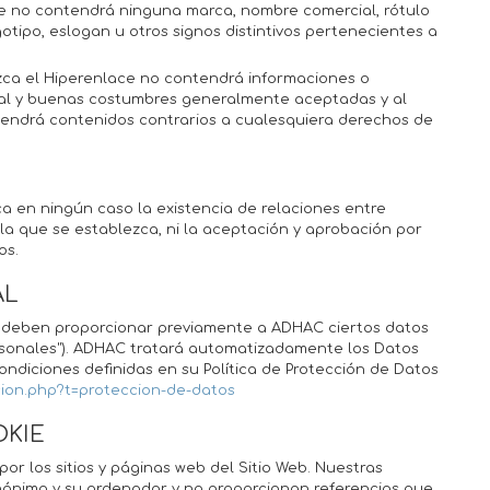
ce no contendrá ninguna marca, nombre comercial, rótulo
otipo, eslogan u otros signos distintivos pertenecientes a
zca el Hiperenlace no contendrá informaciones o
moral y buenas costumbres generalmente aceptadas y al
endrá contenidos contrarios a cualesquiera derechos de
ca en ningún caso la existencia de relaciones entre
la que se establezca, ni la aceptación y aprobación por
os.
AL
ios deben proporcionar previamente a ADHAC ciertos datos
ersonales"). ADHAC tratará automatizadamente los Datos
ondiciones definidas en su Política de Protección de Datos
cion.php?t=proteccion-de-datos
OKIE
r los sitios y páginas web del Sitio Web. Nuestras
ónimo y su ordenador y no proporcionan referencias que