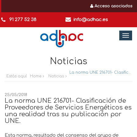
Acceso asociados
91 277 52 38
info@adhac.es
Togg
navi
Noticias
La norma UNE 216701- Clasificación de Proveedores de Servicios Energéticos es una realidad tras su publicación por UNE.
Estás aquí:
Home
Noticias
25/05/2018
La norma UNE 216701- Clasificación de
Proveedores de Servicios Energéticos es
una realidad tras su publicación por
UNE.
Esta norma, resultado del consenso del grupo de