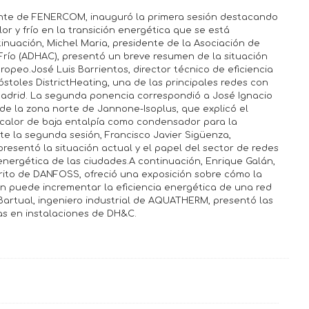
rente de FENERCOM, inauguró la primera sesión destacando
lor y frío en la transición energética que se está
nuación, Michel Maria, presidente de la Asociación de
río (ADHAC), presentó un breve resumen de la situación
uropeo.José Luis Barrientos, director técnico de eficiencia
stoles DistrictHeating, una de las principales redes con
adrid. La segunda ponencia correspondió a José Ignacio
e la zona norte de Jannone-Isoplus, que explicó el
calor de baja entalpía como condensador para la
te la segunda sesión, Francisco Javier Sigüenza,
resentó la situación actual y el papel del sector de redes
n energética de las ciudades.A continuación, Enrique Galán,
trito de DANFOSS, ofreció una exposición sobre cómo la
ión puede incrementar la eficiencia energética de una red
o Bartual, ingeniero industrial de AQUATHERM, presentó las
as en instalaciones de DH&C.