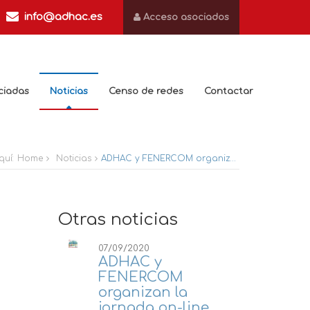
info@adhac.es
Acceso asociados
ciadas
Noticias
Censo de redes
Contactar
quí:
Home
Noticias
ADHAC y FENERCOM organizan la jornada on-line “Las redes urbanas de climatización en la transición energética de las ciudades.”
Otras noticias
07/09/2020
ADHAC y
FENERCOM
organizan la
jornada on-line