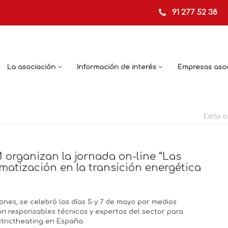
91 277 52 38
La asociación
Información de interés
Empresas aso
Estás a
rganizan la jornada on-line “Las
matización en la transición energética
iones, se celebró los días 5 y 7 de mayo por medios
ron responsables técnicos y expertos del sector para
strictheating en España.