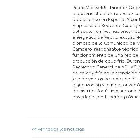
Pedro Vila-Belda, Director Ge
el potencial de las redes de ca
produciendo en España. A conti
Empresas de Redes de Calor y F
del sector a nivel nacional y e
energética de Veolia, expusoMó
biomasa de la Comunidad de M
Cambero, responsable técnico d
funcionamiento de una red de 
producción de agua fría. Duran
Secretario General de ADHAC, p
de calor y frío en la transició
jefe de ventas de redes de dis
digitalización y la monitorizac
de distrito. Por último, Antoni
novedades en tuberías plástic
<< Ver todas las noticias