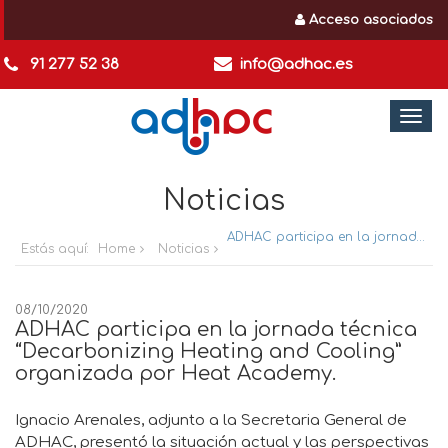
Acceso asociados
91 277 52 38
info@adhac.es
Togg
navi
Noticias
ADHAC participa en la jornada técnica “Decarbonizing Heating and Cooling” organizada por Heat Academy.
Estás aquí:
Home
Noticias
08/10/2020
ADHAC participa en la jornada técnica
“Decarbonizing Heating and Cooling”
organizada por Heat Academy.
Ignacio Arenales, adjunto a la Secretaria General de
ADHAC, presentó la situación actual y las perspectivas