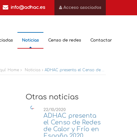
info@adhac.es
Acceso asociados
ciadas
Noticias
Censo de redes
Contactar
quí:
Home
Noticias
ADHAC presenta el Censo de Redes de Calor y Frío en España 2020
Otras noticias
22/10/2020
ADHAC presenta
el Censo de Redes
de Calor y Frío en
España 2020