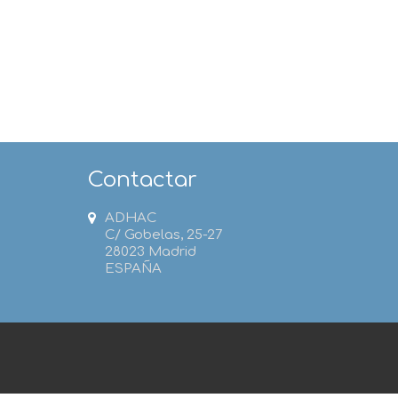
Contactar
ADHAC
C/ Gobelas, 25-27
28023 Madrid
ESPAÑA