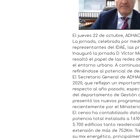
El jueves 22 de octubre, ADHAC
La jornada, celebrada por medi
representantes del IDAE, las pr
Inauguró la jornada D. Víctor M
resaltó el papel de las redes d
el entorno urbano. A continuac
refiriéndose al potencial de d
El Secretario General de ADHAC
2020, que reflejan un importan
respecto al año pasado, especi
del departamento de Gestión d
presentó los nuevos programas 
recientemente por el Ministerio
El censo ha contabilizado dat
potencia total instalada a 1.6
5.700 edificios tanto residenci
extensión de más de 752Km. Tr
su mix energético, principalme