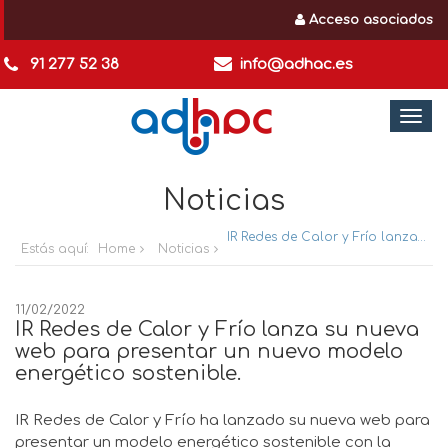
Acceso asociados
91 277 52 38
info@adhac.es
Togg
navi
Noticias
IR Redes de Calor y Frío lanza su nueva web para presentar un nuevo modelo energético sostenible.
Estás aquí:
Home
Noticias
11/02/2022
IR Redes de Calor y Frío lanza su nueva
web para presentar un nuevo modelo
energético sostenible.
IR Redes de Calor y Frío ha lanzado su nueva web para
presentar un modelo energético sostenible con la