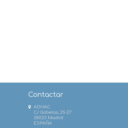
Contactar
ADHAC
C/ Gobelas, 25-27
28023 Madrid
ESPAÑA