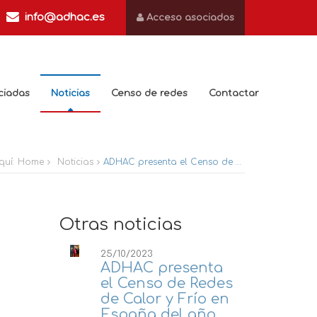
info@adhac.es
Acceso asociados
ciadas
Noticias
Censo de redes
Contactar
quí:
Home
Noticias
ADHAC presenta el Censo de Redes de Calor y Frío en España del año 2023
Otras noticias
25/10/2023
ADHAC presenta
el Censo de Redes
de Calor y Frío en
España del año