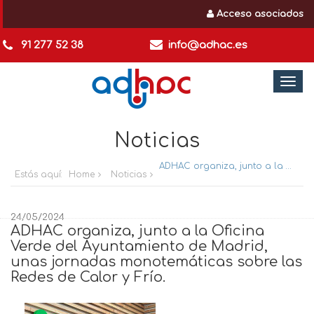
Acceso asociados
91 277 52 38
info@adhac.es
Togg
navi
Noticias
ADHAC organiza, junto a la Oficina Verde del Ayuntamiento de Madrid, unas jornadas monotemáticas sobre las Redes de Calor y Frío.
Estás aquí:
Home
Noticias
24/05/2024
ADHAC organiza, junto a la Oficina
Verde del Ayuntamiento de Madrid,
unas jornadas monotemáticas sobre las
Redes de Calor y Frío.