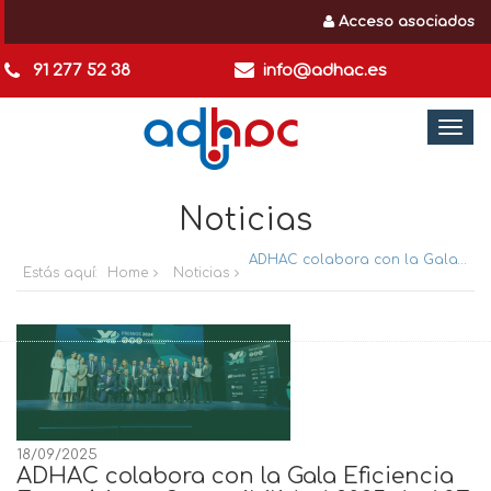
Acceso asociados
91 277 52 38
info@adhac.es
Togg
navi
Noticias
ADHAC colabora con la Gala Eficiencia Energética y Sostenibilidad 2025 de A3E para reconocer el uso sostenible de la energía
Estás aquí:
Home
Noticias
18/09/2025
ADHAC colabora con la Gala Eficiencia