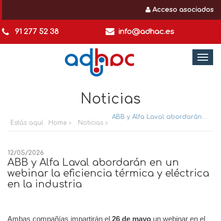
Acceso asociados
91 277 52 38
info@adhac.es
Togg
navi
Noticias
ABB y Alfa Laval abordarán en un webinar la eficiencia térmica y eléctrica en la industria
Estás aquí:
Home
Noticias
12/05/2026
ABB y Alfa Laval abordarán en un
webinar la eficiencia térmica y eléctrica
en la industria
A
mbas compañías impartirán el
26 de mayo
un webinar en el