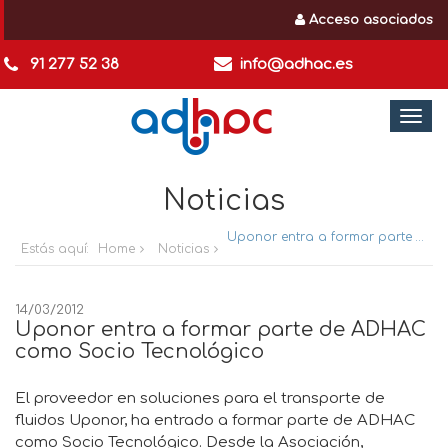
Acceso asociados
91 277 52 38
info@adhac.es
Togg
navi
Noticias
Uponor entra a formar parte de ADHAC como Socio Tecnológico
Estás aquí:
Home
Noticias
14/03/2012
Uponor entra a formar parte de ADHAC
como Socio Tecnológico
El proveedor en soluciones para el transporte de
fluidos Uponor, ha entrado a formar parte de ADHAC
como Socio Tecnológico. Desde la Asociación,