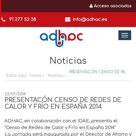
Acceso asociados
91 277 52 38
info@adhac.es
Togg
navi
Noticias
PRESENTACÓN CENSO DE REDES DE CALOR Y FRÍO EN ESPAÑA 2014
Estás aquí:
Home
Noticias
23/07/2014
PRESENTACÓN CENSO DE REDES DE
CALOR Y FRÍO EN ESPAÑA 2014
ADHAC, en colaboración con el IDAE, presenta el
“Censo de Redes de Calor y Frío en España 2014”
La Jornada será inaugurada por el Director de Ahorro y