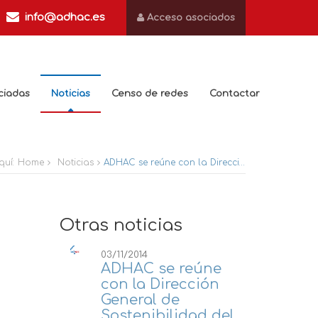
info@adhac.es
Acceso asociados
ciadas
Noticias
Censo de redes
Contactar
quí:
Home
Noticias
ADHAC se reúne con la Dirección General de Sostenibilidad del Ayuntamiento de Madrid.
Otras noticias
03/11/2014
ADHAC se reúne
con la Dirección
General de
Sostenibilidad del