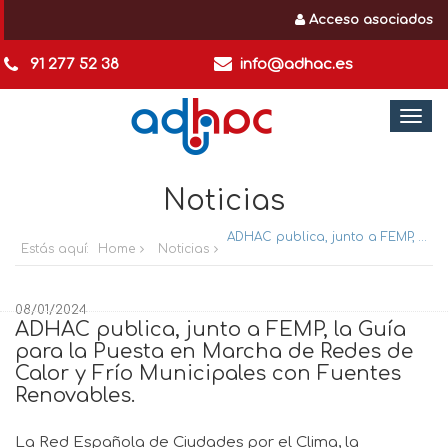
Acceso asociados
91 277 52 38
info@adhac.es
Togg
navi
Noticias
ADHAC publica, junto a FEMP, la Guía para la Puesta en Marcha de Redes de Calor y Frío Municipales con Fuentes Renovables.
Estás aquí:
Home
Noticias
08/01/2024
ADHAC publica, junto a FEMP, la Guía
para la Puesta en Marcha de Redes de
Calor y Frío Municipales con Fuentes
Renovables.
La Red Española de Ciudades por el Clima, la