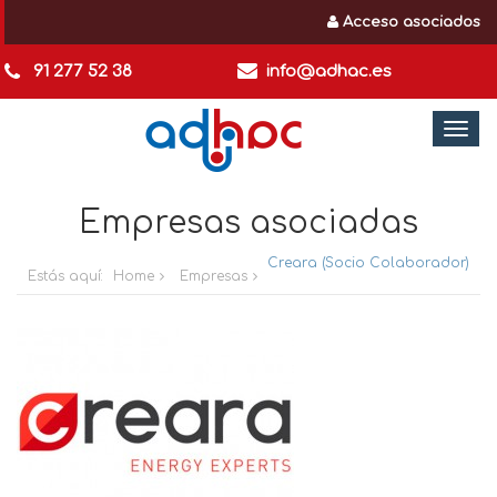
Acceso asociados
91 277 52 38
info@adhac.es
Togg
navi
Empresas asociadas
Creara (Socio Colaborador)
Estás aquí:
Home
Empresas