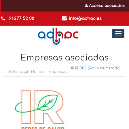
Acceso asociados
91 277 52 38
info@adhac.es
Togg
navi
Empresas asociadas
IR REDES (Socio Numerario)
Estás aquí:
Home
Empresas