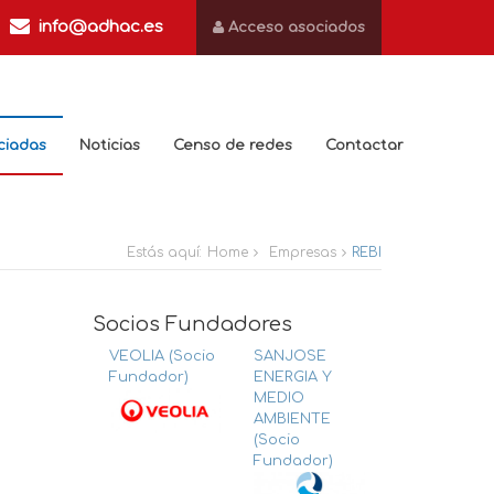
info@adhac.es
Acceso asociados
ciadas
Noticias
Censo de redes
Contactar
Estás aquí:
Home
Empresas
REBI
Socios Fundadores
VEOLIA (Socio
SANJOSE
Fundador)
ENERGIA Y
MEDIO
AMBIENTE
(Socio
Fundador)