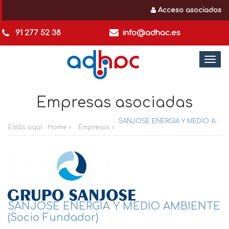
Acceso asociados
91 277 52 38
info@adhac.es
Togg
navi
Empresas asociadas
SANJOSE ENERGIA Y MEDIO AMBIENTE (Socio Fundador)
Estás aquí:
Home
Empresas
SANJOSE ENERGIA Y MEDIO AMBIENTE
(Socio Fundador)