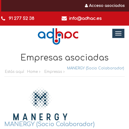
Acceso asociados
91 277 52 38
info@adhac.es
Togg
navi
Empresas asociadas
MANERGY (Socio Colaborador)
Estás aquí:
Home
Empresas
MANERGY (Socio Colaborador)